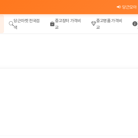
📢 당근모아 카카
당근마켓 전국검
중고장터 가격비
중고명품 가격비
색
교
교