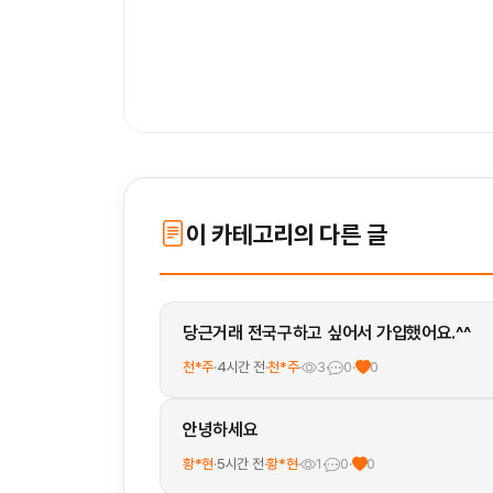
이 카테고리의 다른 글
당근거래 전국구하고 싶어서 가입했어요.^^
천*주
·
4시간 전
·
천*주
·
3
·
0
·
0
안녕하세요
황*현
·
5시간 전
·
황*현
·
1
·
0
·
0