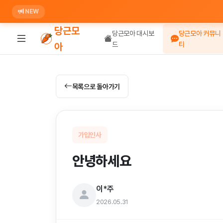
NEW
당근모
당근모아 대시보
당근모아 커뮤니
드
티
아
목록으로 돌아가기
가입인사
안녕하세요
이*주
2026.05.31