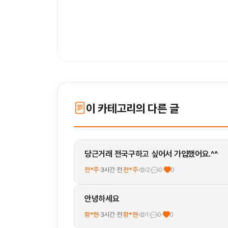
이 카테고리의 다른 글
당근거래 전국구하고 싶어서 가입했어요.^^
천*주
·
3시간 전
·
천*주
·
2
·
0
·
0
안녕하세요
황*현
·
3시간 전
·
황*현
·
1
·
0
·
0