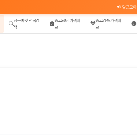
📢 당근모아 카카오
당근마켓 전국검
중고장터 가격비
중고명품 가격비
색
교
교