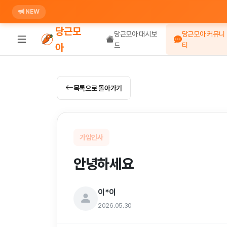
NEW
당근모
당근모아 대시보
당근모아 커뮤니
드
티
아
목록으로 돌아가기
가입인사
안녕하세요
이*이
2026.05.30