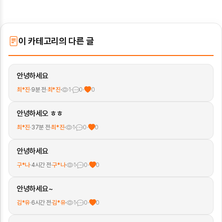
이 카테고리의 다른 글
안녕하세요
최*진
·
9분 전
·
최*진
·
1
·
0
·
0
안녕하세오 ㅎㅎ
최*진
·
37분 전
·
최*진
·
1
·
0
·
0
안녕하세요
구*나
·
4시간 전
·
구*나
·
1
·
0
·
0
안녕하세요~
김*유
·
6시간 전
·
김*유
·
1
·
0
·
0