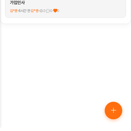
가입인사
김*훈
·
6시간 전
·
김*훈
·
2
·
0
·
0