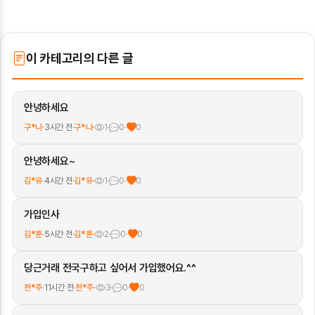
이 카테고리의 다른 글
안녕하세요
구*나
·
3시간 전
·
구*나
·
1
·
0
·
0
안녕하세요~
김*유
·
4시간 전
·
김*유
·
1
·
0
·
0
가입인사
김*훈
·
5시간 전
·
김*훈
·
2
·
0
·
0
당근거래 전국구하고 싶어서 가입했어요.^^
천*주
·
11시간 전
·
천*주
·
3
·
0
·
0