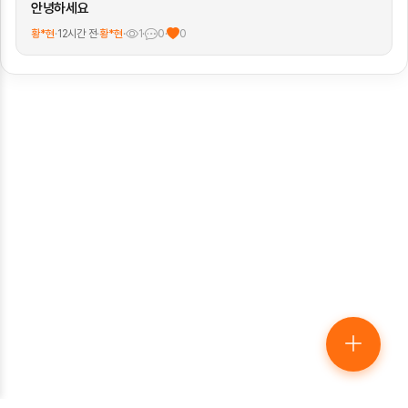
안녕하세요
황*현
·
12시간 전
·
황*현
·
1
·
0
·
0