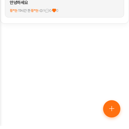
안녕하세요
황*현
·
11시간 전
·
황*현
·
1
·
0
·
0