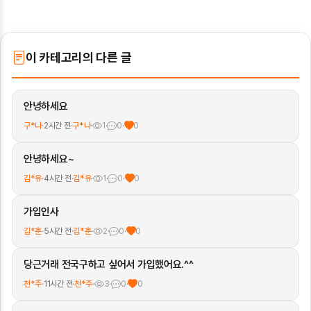
이 카테고리의 다른 글
안녕하세요
구*나
·
2시간 전
·
구*나
·
1
·
0
·
0
안녕하세요~
김*유
·
4시간 전
·
김*유
·
1
·
0
·
0
가입인사
김*훈
·
5시간 전
·
김*훈
·
2
·
0
·
0
당근거래 전국구하고 싶어서 가입했어요.^^
천*주
·
11시간 전
·
천*주
·
3
·
0
·
0