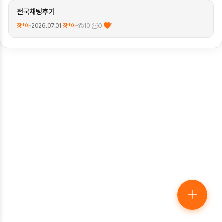
전국채팅후기
장*아
·
2026.07.01
·
장*아
·
10
·
0
·
1