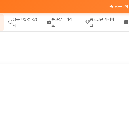
📢 당근모아 카카오
당근마켓 전국검
중고장터 가격비
중고명품 가격비
색
교
교