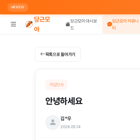
NEW
당근모
당근모아 대시보
당근모아 커뮤니
드
티
아
목록으로 돌아가기
가입인사
안녕하세요
김*우
2026.05.14