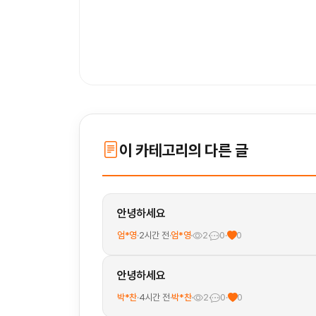
이 카테고리의 다른 글
안녕하세요
엄*영
·
2시간 전
·
엄*영
·
2
·
0
·
0
안녕하세요
박*찬
·
4시간 전
·
박*찬
·
2
·
0
·
0