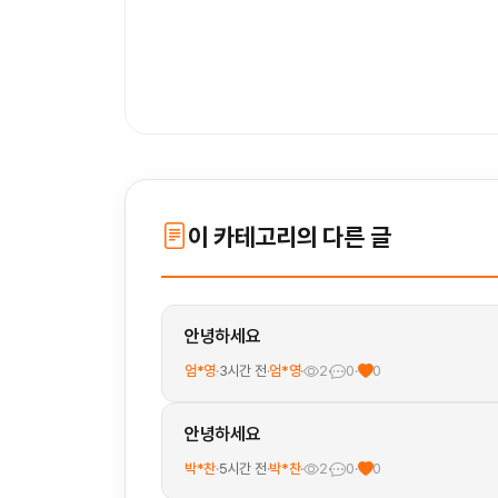
이 카테고리의 다른 글
안녕하세요
엄*영
·
3시간 전
·
엄*영
·
2
·
0
·
0
안녕하세요
박*찬
·
5시간 전
·
박*찬
·
2
·
0
·
0