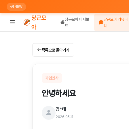
NEW
당근모
당근모아 대시보
당근모아 커뮤니
드
티
아
목록으로 돌아가기
가입인사
안녕하세요
김*태
2026.05.11