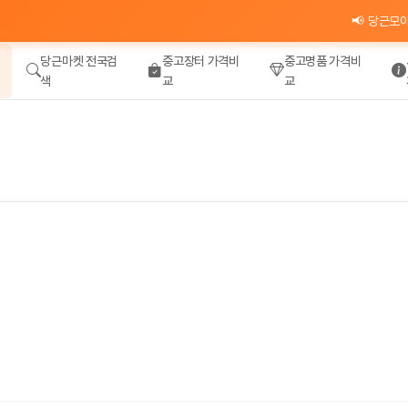
📢 당근모아 카카
당근마켓 전국검
중고장터 가격비
중고명품 가격비
색
교
교