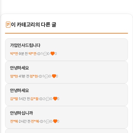
이 카테고리의 다른 글
가입인사드립니다
박*연
·
9분 전
·
박*연
·
1
·
0
·
0
안녕하세요
엄*현
·
41분 전
·
엄*현
·
1
·
0
·
0
안녕하세요
김*렬
·
1시간 전
·
김*렬
·
2
·
0
·
0
안녕하십니까
전*혜
·
2시간 전
·
전*혜
·
1
·
0
·
0