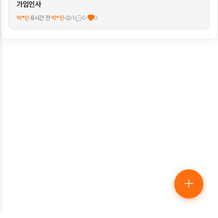
가입인사
박*민
·
8시간 전
·
박*민
·
1
·
0
·
0