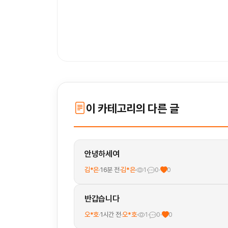
이 카테고리의 다른 글
안녕하세여
김*은
·
16분 전
·
김*은
·
1
·
0
·
0
반갑습니다
오*호
·
1시간 전
·
오*호
·
1
·
0
·
0