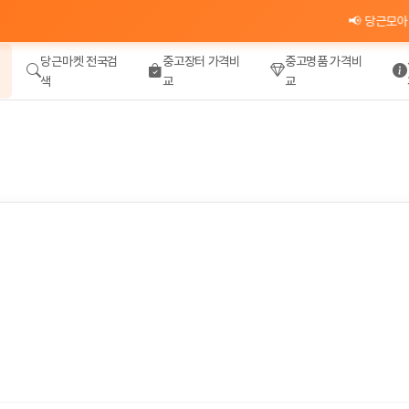
📢 당근모아 카카오
당근마켓 전국검
중고장터 가격비
중고명품 가격비
색
교
교