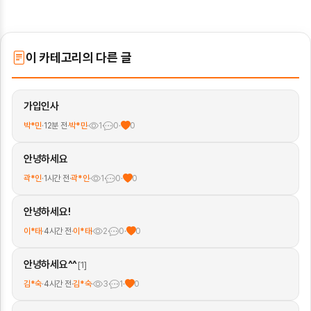
이 카테고리의 다른 글
가입인사
박*민
·
12분 전
·
박*민
·
1
·
0
·
0
안녕하세요
곽*인
·
1시간 전
·
곽*인
·
1
·
0
·
0
안녕하세요!
이*태
·
4시간 전
·
이*태
·
2
·
0
·
0
안녕하세요^^
[1]
김*숙
·
4시간 전
·
김*숙
·
3
·
1
·
0