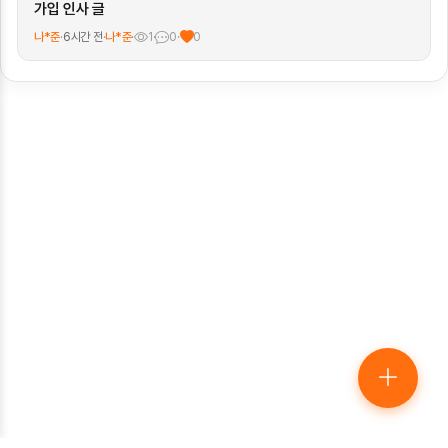
가입 인사 글
나*준
·
6시간 전
·
나*준
·
1
·
0
·
0