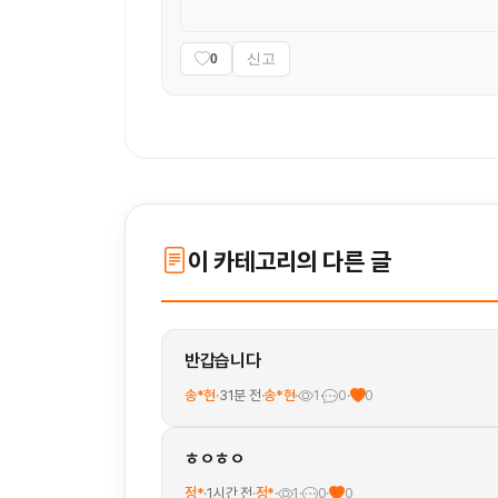
신고
0
이 카테고리의 다른 글
반갑습니다
송*현
·
31분 전
·
송*현
·
1
·
0
·
0
ㅎㅇㅎㅇ
정*
·
1시간 전
·
정*
·
1
·
0
·
0