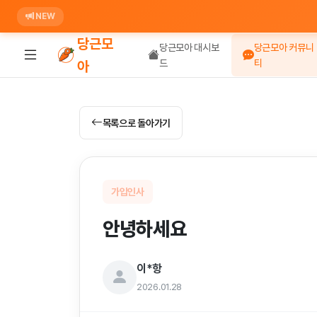
NEW
당근모
당근모아 대시보
당근모아 커뮤니
드
티
아
목록으로 돌아가기
가입인사
안녕하세요
이*항
2026.01.28