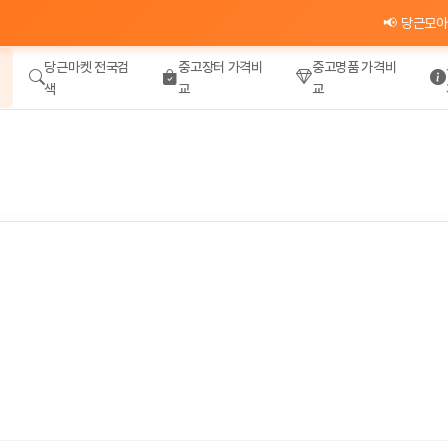
📢 당근모아 카카오
당근마켓 전국검
중고장터 가격비
중고명품 가격비
색
교
교