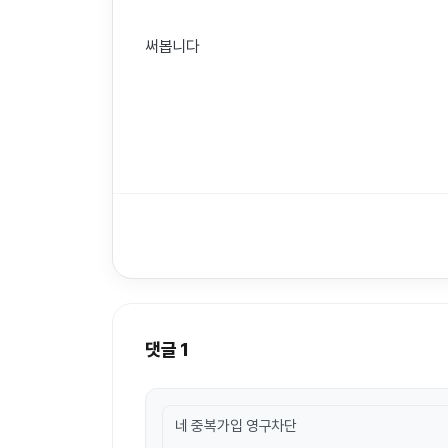
써봅니다
댓글
1
네 중복가입 영구차단